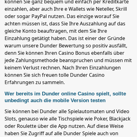
können Sie ganz bequem und einfach per Kreditkarte
einzahlen, aber auch Ihre e Wallets wie Neteller, Skrill
oder sogar PayPal nutzen. Das einzige worauf Sie
achten müssen ist, dass Sie Ihre Auszahlung auf das
gleiche Konto beauftragen, mit dem Sie Ihre
Einzahlung getätigt haben. Das ist einer der Gründe
warum unsere Dunder Bewertung so positiv ausfällt,
denn Sie können Ihren Casino Bonus ebenfalls über
jede Zahlungsmethode beanspruchen und müssen mit
keinem Verlust rechnen. Nach Ihren Einzahlungen
können Sie sich freuen tolle Dunder Casino
Erfahrungen zu sammeln.
Wer bereits im Dunder online Casino spielt, sollte
unbedingt auch die mobile Version testen
Sie können bei Dunder alle Spielautomaten und Video
Slots, genauso wie alle Tischspiele wie Poker, Blackjack
oder Roulette über die App nutzen. Auf diese Weise
haben Sie Zugriff auf alle Dunder Spiele auch von