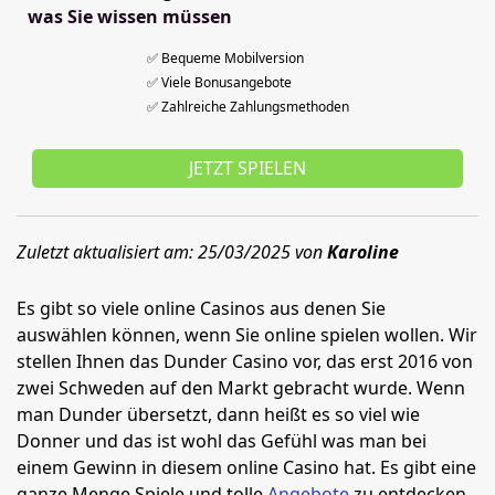
was Sie wissen müssen
✅ Bequeme Mobilversion
✅ Viele Bonusangebote
✅ Zahlreiche Zahlungsmethoden
JETZT SPIELEN
Zuletzt aktualisiert am: 25/03/2025
von
Karoline
Es gibt so viele online Casinos aus denen Sie
auswählen können, wenn Sie online spielen wollen. Wir
stellen Ihnen das Dunder Casino vor, das erst 2016 von
zwei Schweden auf den Markt gebracht wurde. Wenn
man Dunder übersetzt, dann heißt es so viel wie
Donner und das ist wohl das Gefühl was man bei
einem Gewinn in diesem online Casino hat. Es gibt eine
ganze Menge Spiele und tolle
Angebote
zu entdecken,