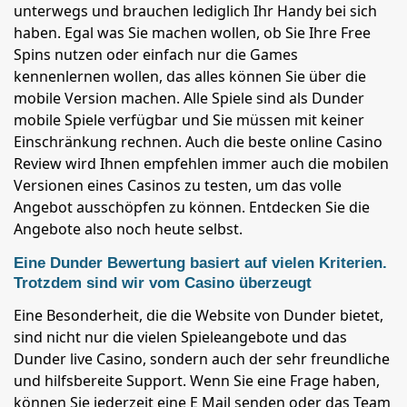
unterwegs und brauchen lediglich Ihr Handy bei sich
haben. Egal was Sie machen wollen, ob Sie Ihre Free
Spins nutzen oder einfach nur die Games
kennenlernen wollen, das alles können Sie über die
mobile Version machen. Alle Spiele sind als Dunder
mobile Spiele verfügbar und Sie müssen mit keiner
Einschränkung rechnen. Auch die beste online Casino
Review wird Ihnen empfehlen immer auch die mobilen
Versionen eines Casinos zu testen, um das volle
Angebot ausschöpfen zu können. Entdecken Sie die
Angebote also noch heute selbst.
Eine Dunder Bewertung basiert auf vielen Kriterien.
Trotzdem sind wir vom Casino überzeugt
Eine Besonderheit, die die Website von Dunder bietet,
sind nicht nur die vielen Spieleangebote und das
Dunder live Casino, sondern auch der sehr freundliche
und hilfsbereite Support. Wenn Sie eine Frage haben,
können Sie jederzeit eine E Mail senden oder das Team