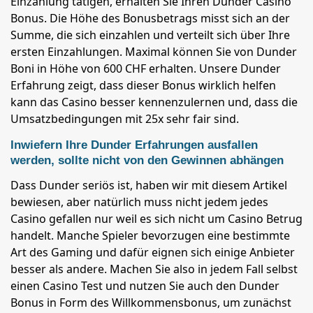
Einzahlung tätigen, erhalten Sie Ihren Dunder Casino
Bonus. Die Höhe des Bonusbetrags misst sich an der
Summe, die sich einzahlen und verteilt sich über Ihre
ersten Einzahlungen. Maximal können Sie von Dunder
Boni in Höhe von 600 CHF erhalten. Unsere Dunder
Erfahrung zeigt, dass dieser Bonus wirklich helfen
kann das Casino besser kennenzulernen und, dass die
Umsatzbedingungen mit 25x sehr fair sind.
Inwiefern Ihre Dunder Erfahrungen ausfallen
werden, sollte nicht von den Gewinnen abhängen
Dass Dunder seriös ist, haben wir mit diesem Artikel
bewiesen, aber natürlich muss nicht jedem jedes
Casino gefallen nur weil es sich nicht um Casino Betrug
handelt. Manche Spieler bevorzugen eine bestimmte
Art des Gaming und dafür eignen sich einige Anbieter
besser als andere. Machen Sie also in jedem Fall selbst
einen Casino Test und nutzen Sie auch den Dunder
Bonus in Form des Willkommensbonus, um zunächst