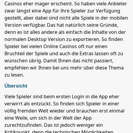
Casinos eher mager erscheint. So haben viele Anbieter
zwar längst eine App für ihre Spieler zur Verfügung
gestellt, aber dabei sind nicht alle Spiele in der mobilen
Version verfügbar. Das hat natürlich seine Gründe,
denn es ist alles andere als einfach die Inhalte von der
normalen Desktop Version zu exportieren. So finden
Spieler bei vielen Online Casinos oft nur einen
Bruchteil der Spiele und auch die Extras lassen oft zu
wünschen übrig. Damit Ihnen das nicht passiert,
empfehlen wir Ihnen bei uns mehr über diese Thema
zu lesen.
Übersicht
Viele Spieler sind beim ersten Login in die App eher
verwirrt als entzückt. So finden sich Spieler in einer
völlig fremden Welt wieder und brauchen erst einmal
eine Weile, um sich in der Welt der App
zurechtzufinden. Das ist jedoch weniger ein
Kritikpunkt, denn die technischen Möglichkeiten